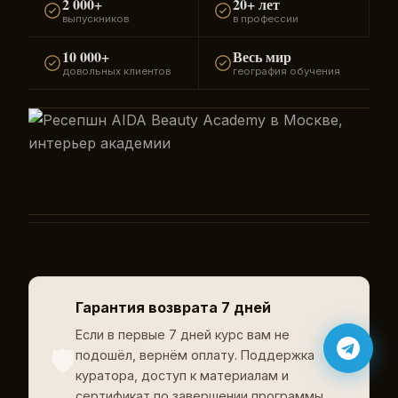
2 000+
20+ лет
выпускников
в профессии
10 000+
Весь мир
довольных клиентов
география обучения
Гарантия возврата 7 дней
Если в первые 7 дней курс вам не
🛡️
подошёл, вернём оплату. Поддержка
куратора, доступ к материалам и
сертификат по завершении программы.