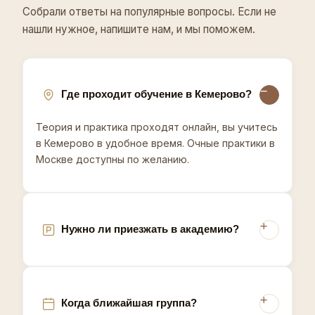
аппараты, иглы, протоколы по зонам и
Собрали ответы на популярные вопросы. Если не
безопасность - всё, что нужно для уверенного
нашли нужное, напишите нам, и мы поможем.
старта. Рассрочка без переплаты и консультация
перед стартом помогают выбрать тариф без
лишних рисков. Запишитесь на консультацию -
подберём формат обучения в Кемерово.
Где проходит обучение в Кемерово?
Кемерово как центр угледобывающего Кузбасса
имеет рынок с преобладанием клиенток из
Теория и практика проходят онлайн, вы учитесь
промышленного сектора и их семей, где ценится
в Кемерово в удобное время. Очные практики в
не премиальная подача, а надежность процедуры
Москве доступны по желанию.
и предсказуемый результат за разумные деньги.
Нужно ли приезжать в академию?
Когда ближайшая группа?