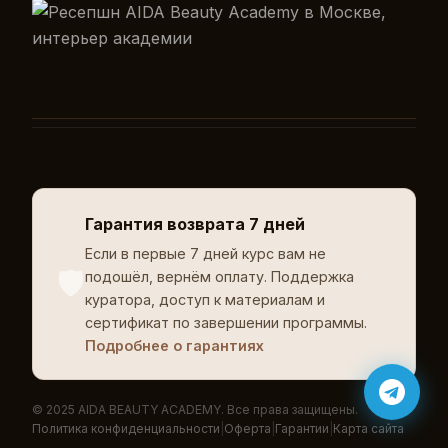
Гарантия возврата 7 дней
Если в первые 7 дней курс вам не
🛡️
подошёл, вернём оплату. Поддержка
куратора, доступ к материалам и
сертификат по завершении программы.
Подробнее о гарантиях
© 2025 AIDA BEAUTY ACADEMY. Все права защищены.
Политика конфиденциальности
|
Оферта
|
Гарантии
|
Карта сайта