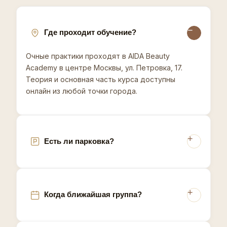
результат так, чтобы к вам возвращались
повторно. Материалы курса остаются в личном
кабинете после обучения - можно возвращаться к
урокам. Запишитесь на консультацию - подберём
Где проходит обучение?
формат обучения в Москве.
Очные практики проходят в AIDA Beauty
В Москве сосредоточена основная часть
Academy в центре Москвы, ул. Петровка, 17.
аппаратной и инъекционной косметологии страны,
Теория и основная часть курса доступны
а средний чек на услуги заметно превышает
онлайн из любой точки города.
региональный, что позволяет выпускникам курсов
рассчитывать на более высокий доход уже на
старте практики. Одновременно требования
клиентов к квалификации мастера в столице выше
среднего по стране.
Есть ли парковка?
Когда ближайшая группа?