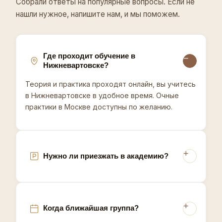
Собрали ответы на популярные вопросы. Если не
процедуры под запрос клиента и оформлять
результат так, чтобы к вам возвращались
нашли нужное, напишите нам, и мы поможем.
повторно. Очная практика в Москве доступна по
желанию - основной формат полностью
дистанционный. Запишитесь на консультацию -
подберём формат обучения в Нижневартовске.
Где проходит обучение в
Нижневартовске?
Из-за резко континентального климата ХМАО с
морозами до -40 и коротким световым днём
Теория и практика проходят онлайн, вы учитесь
зимой кожа жителей Нижневартовска чаще
в Нижневартовске в удобное время. Очные
страдает от обезвоживания и купероза, что делает
практики в Москве доступны по желанию.
востребованными курсы по коррекции
чувствительной и реактивной кожи. Высокие
доходы в нефтегазовом секторе поддерживают
платёжеспособный спрос на профессиональную
косметологию.
Нужно ли приезжать в академию?
Когда ближайшая группа?