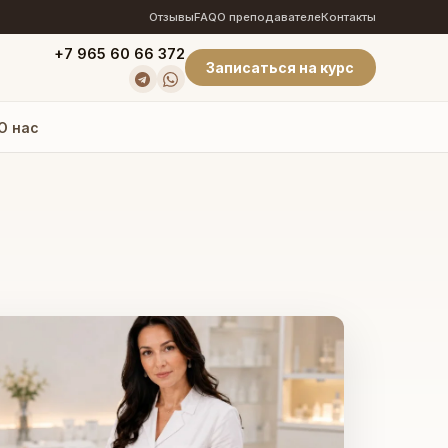
Отзывы
FAQ
О преподавателе
Контакты
+7 965 60 66 372
Записаться на курс
О нас