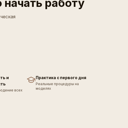
 начать работу
ческая
ть и
Практика с первого дня
сть
Реальные процедуры на
моделях
юдение всех