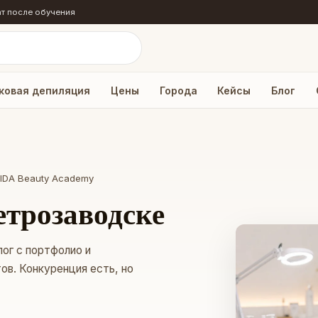
т после обучения
ковая депиляция
Цены
Города
Кейсы
Блог
AIDA Beauty Academy
етрозаводске
ог с портфолио и
в. Конкуренция есть, но