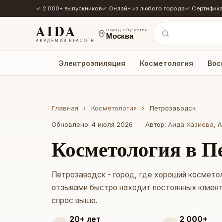
2 000+ выпускников
Онлайн из любого города
Сертифика
AIDA
город обучения
Москва
АКАДЕМИЯ КРАСОТЫ
Электроэпиляция
Косметология
Вос
Главная
›
Косметология
›
Петрозаводск
Обновлено: 4 июля 2026
·
Автор:
Аида Хазиева
, 
Косметология в П
Петрозаводск - город, где хороший косметол
отзывами быстро находит постоянных клиенто
спрос выше.
20+ лет
2 000+