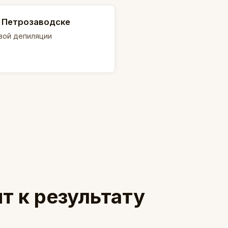
в Петрозаводске
вой депиляции
т к результату