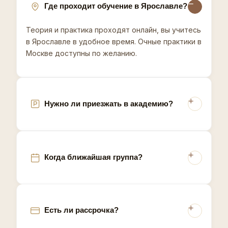
консультацию - подберём формат обучения в
Где проходит обучение в Ярославле?
Ярославле.
Теория и практика проходят онлайн, вы учитесь
Ярославль, один из древнейших городов России и
в Ярославле в удобное время. Очные практики в
центр туристического маршрута Золотое кольцо,
Москве доступны по желанию.
формирует рынок косметологии с высокими
эстетическими стандартами и близостью к
московским трендам благодаря удобной
транспортной доступности.
Нужно ли приезжать в академию?
Когда ближайшая группа?
Есть ли рассрочка?