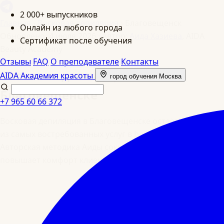
2 000+ выпускников
Главная
›
Восковая депиляция
›
Благовещенск
Онлайн из любого города
Обновлено: 4 июля 2026
·
Автор:
Аида Хазиева
, AIDA
Сертификат после обучения
Beauty Academy
Отзывы
FAQ
О преподавателе
Контакты
Восковая депиляция в
AIDA
Академия красоты
город обучения
Москва
Благовещенске
+7 965 60 66 372
Восковая депиляция в Благовещенске остаётся одной
из самых востребованных услуг в beauty-сегменте.
Авторская методика Аиды сокращает время сеанса и
повышает комфорт клиента.