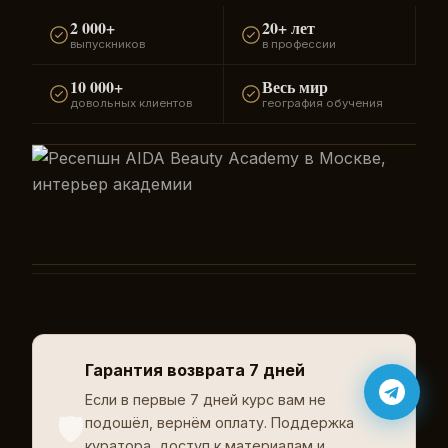
2 000+
20+ лет
выпускников
в профессии
10 000+
Весь мир
довольных клиентов
география обучения
Гарантия возврата 7 дней
Если в первые 7 дней курс вам не
🛡️
подошёл, вернём оплату. Поддержка
куратора, доступ к материалам и