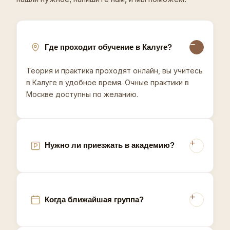
температуру, работу с чувствительными зонами и
гигиену - всё для стабильного потока записей.
Материалы курса остаются в личном кабинете
после обучения - можно возвращаться к урокам.
Запишитесь на консультацию - подберём формат
Где проходит обучение в Калуге?
обучения в Калуге.
Теория и практика проходят онлайн, вы учитесь
Калуга находится в зоне относительно доступного
в Калуге в удобное время. Очные практики в
расстояния от Москвы, из-за чего часть клиентов
Москве доступны по желанию.
сравнивает местные цены на восковую депиляцию
со столичными, и мастеру стоит явно показывать
разницу в стоимости при том же качестве услуги.
Нужно ли приезжать в академию?
Когда ближайшая группа?