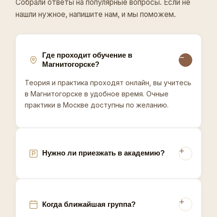
Собрали ответы на популярные вопросы. Если не
температуру, работу с чувствительными зонами и
гигиену - всё для стабильного потока записей.
нашли нужное, напишите нам, и мы поможем.
Рассрочка без переплаты и консультация перед
стартом помогают выбрать тариф без лишних
рисков. Запишитесь на консультацию - подберём
формат обучения в Магнитогорске.
Где проходит обучение в
Магнитогорске?
Восковая депиляция в Магнитогорске
ориентируется на доход жителей моногорода,
Теория и практика проходят онлайн, вы учитесь
занятых преимущественно в металлургии, что
в Магнитогорске в удобное время. Очные
требует от мастеров более осторожной ценовой
практики в Москве доступны по желанию.
политики по сравнению с областным центром
Челябинском.
Нужно ли приезжать в академию?
Когда ближайшая группа?