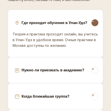
температуру, работу с чувствительными зонами и
гигиену - всё для стабильного потока записей.
Очная практика в Москве доступна по желанию -
основной формат полностью дистанционный.
Запишитесь на консультацию - подберём формат
Где проходит обучение в Улан-Удэ?
обучения в Улан-Удэ.
Теория и практика проходят онлайн, вы учитесь
Из-за особенностей волосяного покрова у
в Улан-Удэ в удобное время. Очные практики в
бурятского населения, часто более жёсткого и
Москве доступны по желанию.
тёмного, специалисты по восковой депиляции в
Улан-Удэ должны учитывать эту специфику при
подборе техники и типа воска, что отличает
местный рынок от городов европейской части
России.
Нужно ли приезжать в академию?
Когда ближайшая группа?