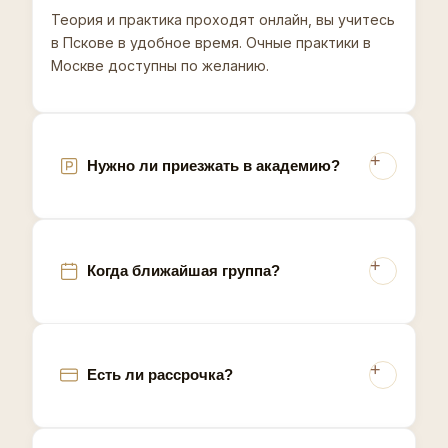
Теория и практика проходят онлайн, вы учитесь
Псков - приграничный город с развитым
в Пскове в удобное время. Очные практики в
туристическим сектором благодаря Псковскому
Москве доступны по желанию.
кремлю и Изборску, поэтому спрос на
электроэпиляцию среди специалистов сферы
услуг здесь связан с необходимостью
безупречного внешнего вида для работы с гостями
региона.
Нужно ли приезжать в академию?
Когда ближайшая группа?
Есть ли рассрочка?