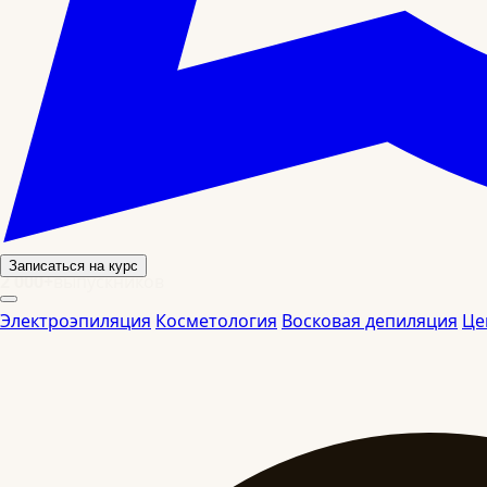
Записаться на курс
2 000+
выпускников
Электроэпиляция
Косметология
Восковая депиляция
Це