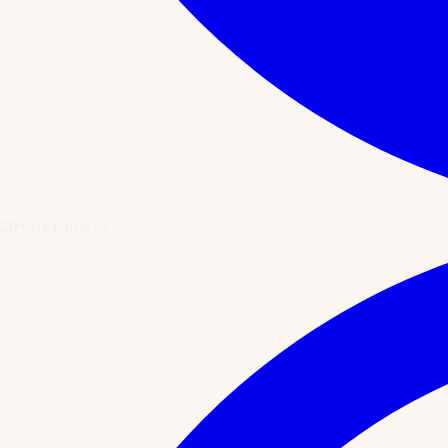
20+ лет
опыта