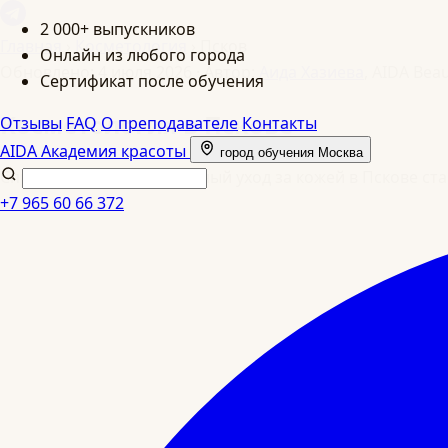
2 000+ выпускников
Главная
›
Косметология
›
Псков
Онлайн из любого города
Обновлено: 4 июля 2026
·
Автор:
Аида Хазиева
, AIDA Bea
Сертификат после обучения
Косметология в Пскове
Отзывы
FAQ
О преподавателе
Контакты
AIDA
Академия красоты
город обучения
Москва
Спрос на профессиональный уход за кожей в Пскове ста
+7 965 60 66 372