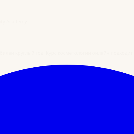
uty Academy
билен круглый год. Курс косметологии онлайн подходит 