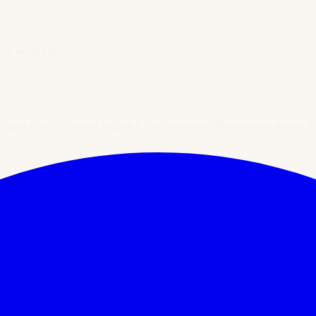
uty Academy
яцию растёт, а мастеров с системным обучением мало. 