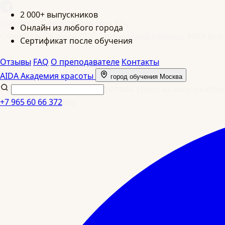
2 000+ выпускников
Главная
›
Электроэпиляция
›
Уфа
Онлайн из любого города
Обновлено: 4 июля 2026
·
Автор:
Аида Хазиева
, AIDA Bea
Сертификат после обучения
Электроэпиляция в Уфе
Отзывы
FAQ
О преподавателе
Контакты
AIDA
Академия красоты
город обучения
Москва
Уфа, миллионник Башкортостана: спрос на электроэпил
переезда в столицу.
+7 965 60 66 372