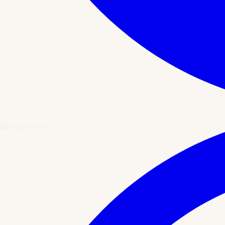
20+ лет
опыта