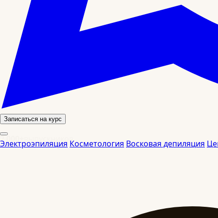
Записаться на курс
2 000+
выпускников
Электроэпиляция
Косметология
Восковая депиляция
Це