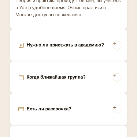
Теория и практика проходят онлайн, вы учитесь
доступные по цене методы удаления волос, что
в Уфе в удобное время. Очные практики в
делает восковую депиляцию устойчиво
Москве доступны по желанию.
популярной альтернативой шугарингу и лазеру в
среднем ценовом сегменте города. Мастеру с
обучением здесь проще закрепиться именно в
этой нише.
Нужно ли приезжать в академию?
Когда ближайшая группа?
Есть ли рассрочка?