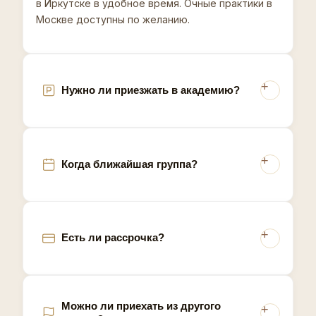
в Иркутске в удобное время. Очные практики в
городов Сибири с крупными вузами, обеспечивает
Москве доступны по желанию.
приток молодой аудитории, интересующейся
современными косметологическими методиками и
готовой пробовать новые процедуры.
Нужно ли приезжать в академию?
Когда ближайшая группа?
Есть ли рассрочка?
Можно ли приехать из другого