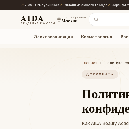
2 000+ выпускников
Онлайн из любого города
Сертифика
AIDA
город обучения
Москва
АКАДЕМИЯ КРАСОТЫ
Электроэпиляция
Косметология
Вос
Главная
›
Политика ко
ДОКУМЕНТЫ
Полити
конфид
Как AIDA Beauty Aca