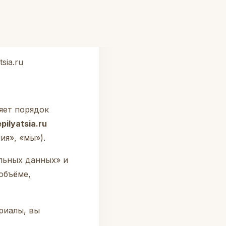
tsia.ru
яет порядок
pilyatsia.ru
ия», «мы»).
льных данных» и
объёме,
риалы, вы