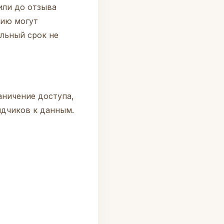
или до отзыва
нию могут
ельный срок не
аничение доступа,
ядчиков к данным.