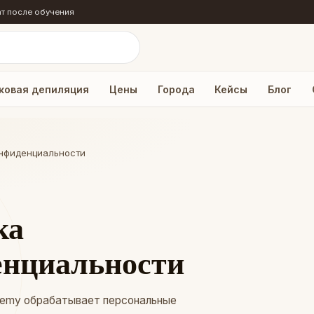
т после обучения
ковая депиляция
Цены
Города
Кейсы
Блог
нфиденциальности
ка
енциальности
demy обрабатывает персональные