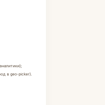
аналитики);
д в geo-picker).