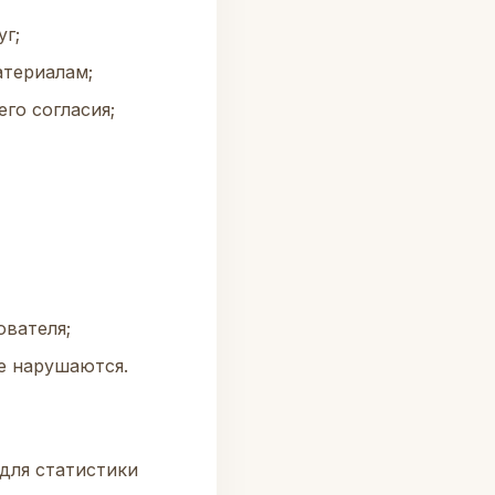
г;
атериалам;
го согласия;
ователя;
е нарушаются.
 для статистики