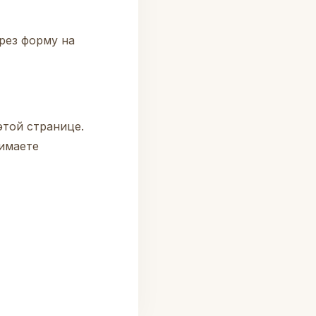
ерез
форму на
этой странице.
имаете