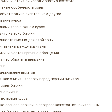
бикини: стоит ли использовать анестетик
льные особенности зоны
ебует больше визитов, чем другие
вание курса
онами тела в одном курсе
зиту на зону бикини
енности именно для этой зоны
и гигиены между визитами
икини: частая причина обращения
 на что обратить внимание
ини
ланирование визитов
: как снизить тревогу перед первым визитом
 зоны бикини
она бикини
 во время курса
ько сеансов прошли, а прогресс кажется незначительным
 зоне бикини подходит к завершению