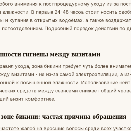
собого внимания к постпроцедурному уходу из-за пост
влажности. В первые 24-48 часов стоит носить своб
ны и купания в открытых водоёмах, а также воздержа
 потоотделением. Подробный порядок действий по дн
.
енности гигиены между визитами
авил ухода, зона бикини требует чуть более внимате
жду визитами - не из-за самой электроэпиляции, а из
лонной к повышенной влажности. Использование нейт
еских средств между сеансами снижает общий урове
щий визит комфортнее.
 зоне бикини: частая причина обращения
 частоте жалоб на вросшие волосы среди всех участко