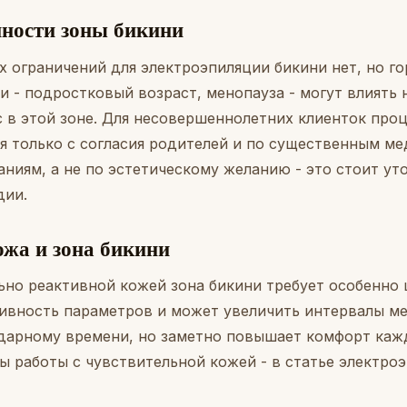
нности зоны бикини
 ограничений для электроэпиляции бикини нет, но г
 - подростковый возраст, менопауза - могут влиять 
с в этой зоне. Для несовершеннолетних клиенток про
я только с согласия родителей и по существенным м
ниям, а не по эстетическому желанию - это стоит ут
дии.
ожа и зона бикини
льно реактивной кожей зона бикини требует особенно
ивность параметров и может увеличить интервалы м
ндарному времени, но заметно повышает комфорт каж
ы работы с чувствительной кожей - в статье
электроэ